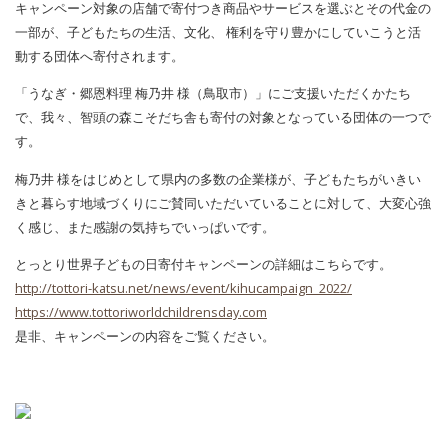
キャンペーン対象の店舗で寄付つき商品やサービスを選ぶとその代金の
一部が、子どもたちの生活、文化、 権利を守り豊かにしていこうと活
動する団体へ寄付されます。
「うなぎ・郷恩料理 梅乃井 様（鳥取市）」にご支援いただくかたち
で、我々、智頭の森こそだち舎も寄付の対象となっている団体の一つで
す。
梅乃井 様をはじめとして県内の多数の企業様が、子どもたちがいきい
きと暮らす地域づくりにご賛同いただいていることに対して、大変心強
く感じ、また感謝の気持ちでいっぱいです。
とっとり世界子どもの日寄付キャンペーンの詳細はこちらです。
http://tottori-katsu.net/news/event/kihucampaign_2022/
https://www.tottoriworldchildrensday.com
是非、キャンペーンの内容をご覧ください。