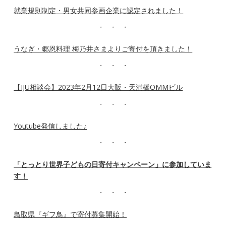
就業規則制定・男女共同参画企業に認定されました！
うなぎ・郷恩料理 梅乃井さまよりご寄付を頂きました！
【IJU相談会】2023年2月12日大阪・天満橋OMMビル
Youtube発信しました♪
「とっとり世界子どもの日寄付キャンペーン」に参加していま
す！
鳥取県『ギフ鳥』で寄付募集開始！