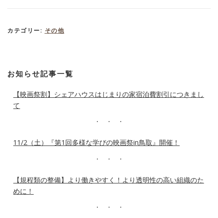
カテゴリー:
その他
お知らせ記事一覧
【映画祭割】シェアハウスはじまりの家宿泊費割引につきまし
て
11/2（土）『第1回多様な学びの映画祭in鳥取』開催！
【規程類の整備】より働きやすく！より透明性の高い組織のた
めに！