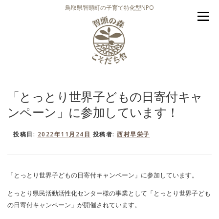
コ
鳥取県智頭町の子育て特化型NPO
ン
メニュー
テ
ン
ツ
へ
ス
キ
ッ
私たち
強み
事業内容
お知らせ
イベント
プ
「とっとり世界子どもの日寄付キャ
ンペーン」に参加しています！
視察・講演・取材
お問合せ
活動を応援
投稿日:
2022年11月24日
投稿者:
西村早栄子
「とっとり世界子どもの日寄付キャンペーン」に参加しています。
とっとり県民活動活性化センター様の事業として「とっとり世界子ども
の日寄付キャンペーン」が開催されています。