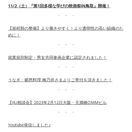
11/2（土）『第1回多様な学びの映画祭IN鳥取』開催！
【規程類の整備】より働きやすく！より透明性の高い組織のた
めに！
就業規則制定・男女共同参画企業に認定されました！
うなぎ・郷恩料理 梅乃井さまよりご寄付を頂きました！
【IJU相談会】2023年2月12日大阪・天満橋OMMビル
Youtube発信しました♪