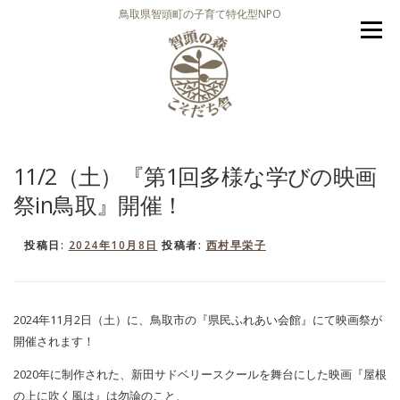
コ
鳥取県智頭町の子育て特化型NPO
ン
メニュー
テ
ン
ツ
へ
ス
キ
ッ
私たち
強み
事業内容
お知らせ
イベント
プ
11/2（土）『第1回多様な学びの映画
祭in鳥取』開催！
視察・講演・取材
お問合せ
活動を応援
投稿日:
2024年10月8日
投稿者:
西村早栄子
2024年11月2日（土）に、鳥取市の『県民ふれあい会館』にて映画祭が
開催されます！
2020年に制作された、新田サドベリースクールを舞台にした映画『屋根
の上に吹く風は』は勿論のこと、