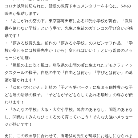
コロナ以降封切られた、話題の教育ドキュメンタリーを中心に、5本の
映画が集結します♪
・『あこがれの空の下』東京都町田市にある和光小学校が舞台。「教科
書を使わない学校」という事で、先生と生徒のガチンコの学び合いが感
動です！
・『夢みる校長先生』前作の『夢みる小学校』のスピンオフ作品。「学
校が変わるには校長先生が（から）変わればいい！」という監督のメッ
セージが明確♪
・『屋根の上に吹く風は』鳥取県の山間の町に生まれたデモクラティッ
クスクールの様子。自然の中で『自由とは何か』『学びとは何か』の葛
藤が描かれます！
・『ゆめパのじかん』川崎の「子ども夢パーク」に集まる個性豊かな子
ども達の活動の様子。「子どもが子どもらしくあれる場所」の尊さが伝
わります！
・『みんなの学校』大阪・大空小学校。障害のあるなし、問題のあるな
し、関係なくみんなひっくるめて育っていこう！そんな力強いメッセー
ジが熱いです！
更に、この映画祭に合わせて、養老猛司先生が鳥取にお越しになられま